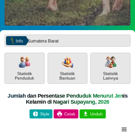
2026
233
Kali
Panen
Jagung
TikTok
Pakan
Info
ovinsi Sumatera Barat
Program
Ketahanan
Pangan
BUMNag
Amanah
PEMERINTAH
SOTK
LAYANAN MANDIRI
PENGADUAN
Nagari
Supayang
Statistik
Statistik
Statistik
Penduduk
Bantuan
Lainnya
Jumlah dan Persentase Penduduk Menurut Jenis
Kelamin di Nagari Supayang, 2026
Style
Cetak
Unduh
POPULASI
DAFTAR PEMILIH
STATUS IDM
SDGS NAGARI
Chart
WILAYAH