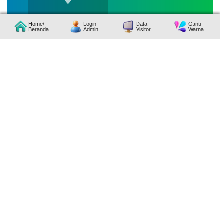
Home/
Login
Data
Ganti
Beranda
Admin
Visitor
Warna
+
18
−
Desember
2025
382
Kali
Tingkatkan
Produktivitas
Petani,
Nagari
Supayang
Gelar
Pelatihan
Teknologi
"Padi
Pokok
Murah"