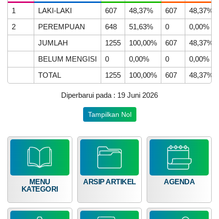
Kegiatan
Safari
1
LAKI-LAKI
607
48,37%
607
48,37%
Ramadhan
di
2
PEREMPUAN
648
51,63%
0
0,00%
Nagari
JUMLAH
1255
100,00%
607
48,37%
Supayang
BELUM MENGISI
0
0,00%
0
0,00%
DATA PETA
ARSIP ARTIKEL
TOTAL
1255
100,00%
607
48,37%
Diperbarui pada : 19 Juni 2026
Tampilkan Nol
MENU
ARSIP ARTIKEL
AGENDA
KATEGORI