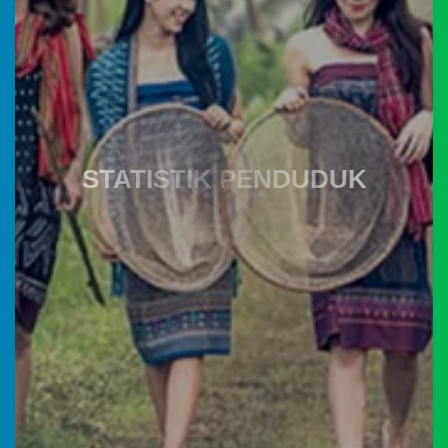
Facebook
STATISTIK PENDUDUK
YouTube
P3M PNP
08
Instagram
Mei