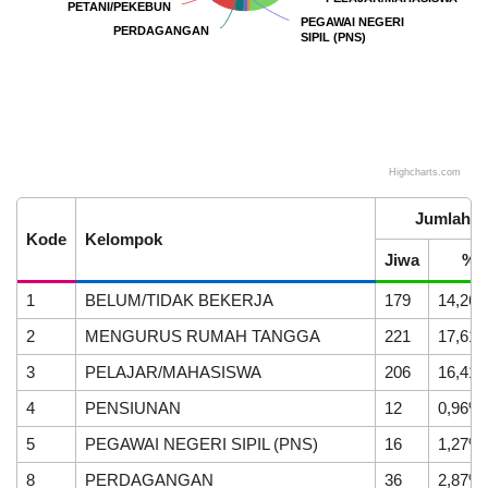
PETANI/PEKEBUN
PETANI/PEKEBUN
PEGAWAI NEGERI
PEGAWAI NEGERI
PERDAGANGAN
PERDAGANGAN
SIPIL (PNS)
SIPIL (PNS)
KEHADIRAN
INFORMASI
PRODUK HUKUM
DATA
PUBLIK
PEMBANGUNAN
Highcharts.com
End of interactive chart.
06
Jumlah
Maret
Kode
Kelompok
2026
Jiwa
%
237
1
BELUM/TIDAK BEKERJA
179
14,26
Kali
Kegiatan
2
MENGURUS RUMAH TANGGA
221
17,61
LAPAK NAGARI
GALERI FOTO
INVENTARIS
DATA STUNTING
Safari
Ramadhan
3
PELAJAR/MAHASISWA
206
16,41
di
4
PENSIUNAN
12
0,96%
Nagari
Supayang
5
PEGAWAI NEGERI SIPIL (PNS)
16
1,27%
8
PERDAGANGAN
36
2,87%