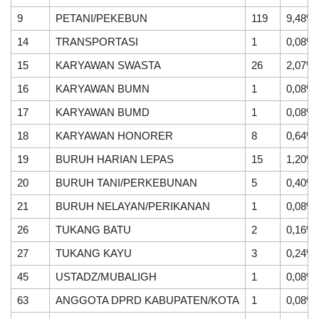
9
PETANI/PEKEBUN
119
9,48%
14
TRANSPORTASI
1
0,08%
15
KARYAWAN SWASTA
26
2,07%
DATA PETA
ARSIP ARTIKEL
16
KARYAWAN BUMN
1
0,08%
17
KARYAWAN BUMD
1
0,08%
18
KARYAWAN HONORER
8
0,64%
19
BURUH HARIAN LEPAS
15
1,20%
20
BURUH TANI/PERKEBUNAN
5
0,40%
21
BURUH NELAYAN/PERIKANAN
1
0,08%
26
TUKANG BATU
2
0,16%
27
TUKANG KAYU
3
0,24%
45
USTADZ/MUBALIGH
1
0,08%
63
ANGGOTA DPRD KABUPATEN/KOTA
1
0,08%