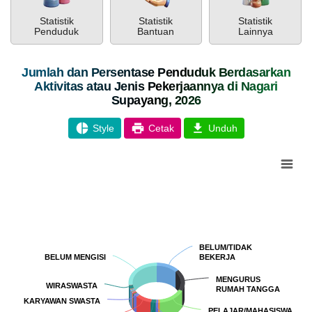
Statistik
Statistik
Statistik
PEMERINTAH
SOTK
LAYANAN MANDIRI
PENGADUAN
Penduduk
Bantuan
Lainnya
Jumlah dan Persentase Penduduk Berdasarkan
Aktivitas atau Jenis Pekerjaannya di Nagari
Supayang, 2026
Style
Cetak
Unduh
Chart
Pie chart with 90 slices.
POPULASI
DAFTAR PEMILIH
STATUS IDM
SDGS NAGARI
WILAYAH
BELUM/TIDAK
BELUM/TIDAK
BELUM MENGISI
BELUM MENGISI
BEKERJA
BEKERJA
MENGURUS
MENGURUS
WIRASWASTA
WIRASWASTA
RUMAH TANGGA
RUMAH TANGGA
KARYAWAN SWASTA
KARYAWAN SWASTA
PELAJAR/MAHASISWA
PELAJAR/MAHASISWA