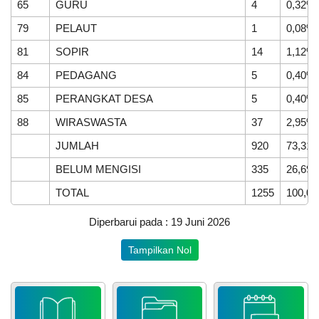
65
GURU
4
0,32%
79
PELAUT
1
0,08%
81
SOPIR
14
1,12%
84
PEDAGANG
5
0,40%
85
PERANGKAT DESA
5
0,40%
23
88
WIRASWASTA
37
2,95%
Desember
2025
JUMLAH
920
73,31
435
BELUM MENGISI
335
26,69
Kali
TOTAL
1255
100,0
Nagari
Supayang
Jadi
Diperbarui pada : 19 Juni 2026
Tuan
Rumah
Tampilkan Nol
Rapat
Rajawali
XII
Kecamatan
Salimpaung