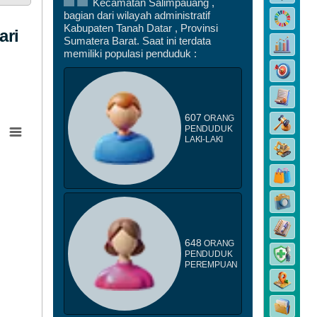
Kecamatan Salimpauang ,
bagian dari wilayah administratif
DATA PEMBANGUNAN
Kabupaten Tanah Datar , Provinsi
ari
Sumatera Barat. Saat ini terdata
memiliki populasi penduduk :
607
ORANG
PENDUDUK
LAKI-LAKI
DATA STUNTING
648
ORANG
PENDUDUK
PEREMPUAN