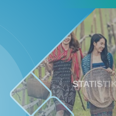
YouTube
P3M PNP
STATIST
Instagram
08
227
Mei
Kali
2026
Panen
Jagung