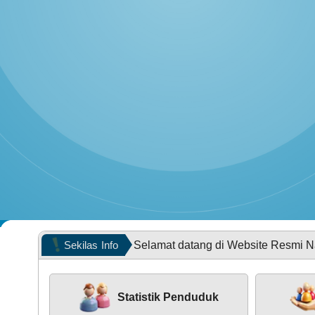
PEMERINTAH
POPULASI WILAYAH
Selamat datang di Website Resmi Nagari Supayan
Sekilas
Info
Statistik Penduduk