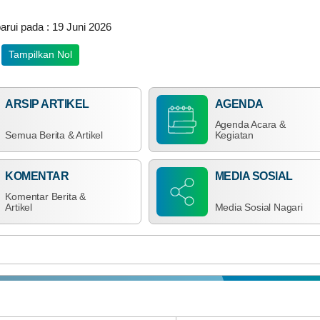
Supayang
Jadi
arui pada : 19 Juni 2026
Tuan
Rumah
Rapat
Tampilkan Nol
Rajawali
XII
Kecamatan
Salimpaung
ARSIP ARTIKEL
AGENDA
Agenda Acara &
Semua Berita & Artikel
Kegiatan
KOMENTAR
MEDIA SOSIAL
Komentar Berita &
Artikel
Media Sosial Nagari
TRANSPARAN
ANGGAR