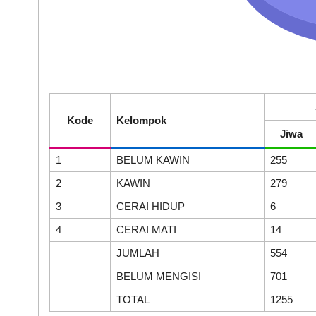
End of interactive chart.
Kode
Kelompok
Jiwa
1
BELUM KAWIN
255
2
KAWIN
279
3
CERAI HIDUP
6
4
CERAI MATI
14
JUMLAH
554
BELUM MENGISI
701
TOTAL
1255