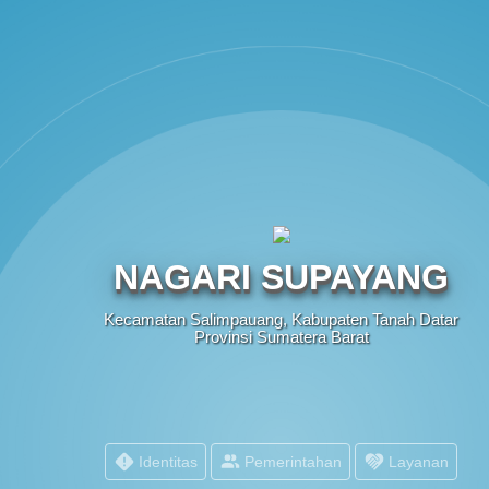
NAGARI SUPAYANG
Kecamatan Salimpauang, Kabupaten Tanah Datar
Provinsi Sumatera Barat
Identitas
Pemerintahan
Layanan