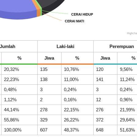
CERAI HIDUP
CERAI HIDUP
CERAI MATI
CERAI MATI
Highcha
Jumlah
Laki-laki
Perempuan
%
Jiwa
%
Jiwa
%
20,32%
135
10,76%
120
9,56%
22,23%
138
11,00%
141
11,24%
0,48%
3
0,24%
3
0,24%
1,12%
2
0,16%
12
0,96%
44,14%
278
22,15%
276
21,99%
23
55,86%
329
26,22%
372
29,64%
Desember
432
2025
Kali
100,00%
607
48,37%
648
51,63%
Nagari