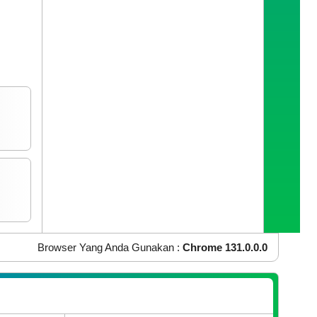
IP Address Anda :
216.73.217.80
OS Yang Anda Gunakan :
Mac OS X
Browser Yang Anda Gunakan :
Chrome 131.0.0.0
SI
AN