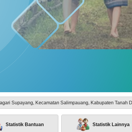
Pakan
TikTok
Program
Ketahanan
Pangan
BUMNag
Amanah
Nagari
SOTK
LAYANAN MANDIRI
Supayang
DAFTAR PEMILIH
STATUS IDM
g, Kecamatan Salimpauang, Kabupaten Tanah Datar Provinsi S
Statistik Bantuan
Statistik Lainnya